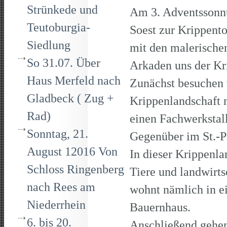
Strünkede und
Am 3. Adventssonnt
Teutoburgia-
Soest zur Krippent
Siedlung
mit den malerische
So 31.07. Über
Arkaden uns der Kr
Haus Merfeld nach
Zunächst besuchen w
Gladbeck ( Zug +
Krippenlandschaft 
Rad)
einen Fachwerkstall
Sonntag, 21.
Gegenüber im St.-P
August 12016 Von
In dieser Krippenla
Schloss Ringenberg
Tiere und landwirts
nach Rees am
wohnt nämlich in e
Niederrhein
Bauernhaus.
6. bis 20.
Anschließend gehen