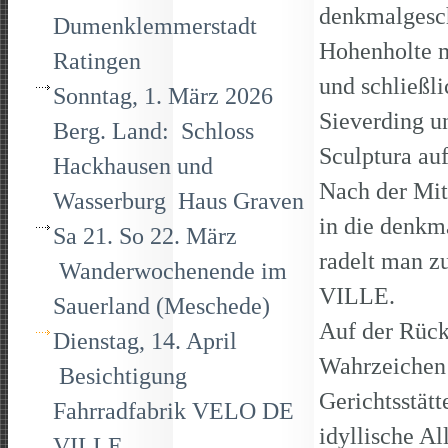
denkmalgesch
Dumenklemmerstadt
Hohenholte m
Ratingen
und schließl
Sonntag, 1. März 2026
Sieverding u
Berg. Land: Schloss
Sculptura au
Hackhausen und
Nach der Mit
Wasserburg Haus Graven
in die denkm
Sa 21. So 22. März
radelt man z
Wanderwochenende im
VILLE.
Sauerland (Meschede)
Auf der Rückf
Dienstag, 14. April
Wahrzeichen 
Besichtigung
Gerichtsstätt
Fahrradfabrik VELO DE
idyllische Al
VILLE