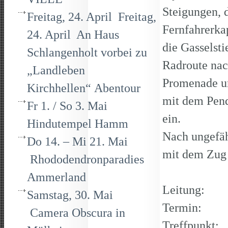
Steigungen, 
Freitag, 24. April Freitag,
Fernfahrerka
24. April An Haus
die Gasselst
Schlangenholt vorbei zu
Radroute nac
„Landleben
Promenade u
Kirchhellen“ Abentour
mit dem Pend
Fr 1. / So 3. Mai
ein.
Hindutempel Hamm
Nach ungefäh
Do 14. – Mi 21. Mai
mit dem Zug
Rhododendronparadies
Ammerland
Leitung: 
Samstag, 30. Mai
Termin: Di
Camera Obscura in
Treffpunkt: