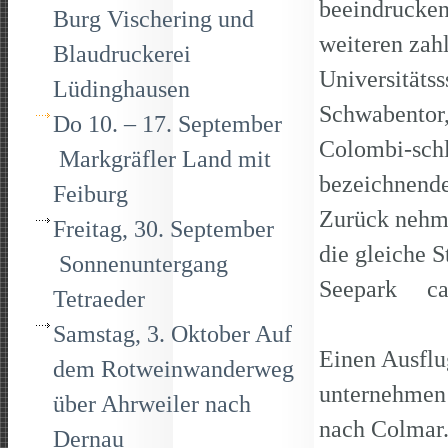
beeindrucken
Burg Vischering und
weiteren zah
Blaudruckerei
Universitätss
Lüdinghausen
Schwabentor,
Do 10. – 17. September
Colombi-schl
Markgräfler Land mit
bezeichnende
Feiburg
Zurück nehme
Freitag, 30. September
die gleiche 
Sonnenuntergang
Seepark c
Tetraeder
Samstag, 3. Oktober Auf
Einen Ausflu
dem Rotweinwanderweg
unternehmen 
über Ahrweiler nach
nach Colmar.
Dernau