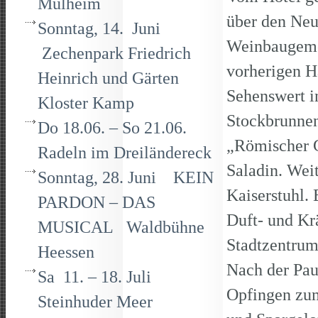
Mülheim
über den Ne
Sonntag, 14. Juni
Weinbaugeme
Zechenpark Friedrich
vorherigen H
Heinrich und Gärten
Sehenswert i
Kloster Kamp
Stockbrunnen
Do 18.06. – So 21.06.
„Römischer 
Radeln im Dreiländereck
Saladin. Wei
Sonntag, 28. Juni KEIN
Kaiserstuhl.
PARDON – DAS
Duft- und Kr
MUSICAL Waldbühne
Stadtzentrum
Heessen
Nach der Pau
Sa 11. – 18. Juli
Opfingen zu
Steinhuder Meer