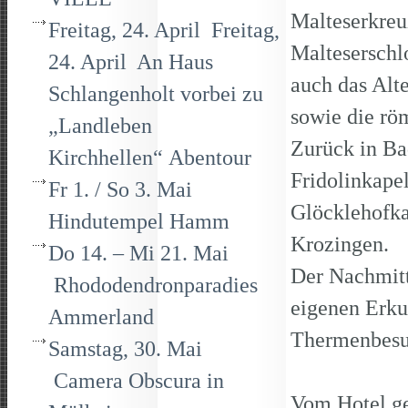
Malteserkreu
Freitag, 24. April Freitag,
Malteserschlo
24. April An Haus
auch das Alt
Schlangenholt vorbei zu
sowie die rö
„Landleben
Zurück in Ba
Kirchhellen“ Abentour
Fridolinkape
Fr 1. / So 3. Mai
Glöcklehofka
Hindutempel Hamm
Krozingen.
Do 14. – Mi 21. Mai
Der Nachmitt
Rhododendronparadies
eigenen Erku
Ammerland
Thermenbesu
Samstag, 30. Mai
Camera Obscura in
Vom Hotel g