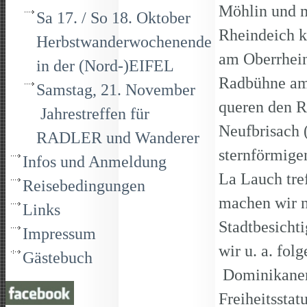
Möhlin und 
Sa 17. / So 18. Oktober
Rheindeich k
Herbstwanderwochenende
am Oberrhein
in der (Nord-)EIFEL
Radbühne am
Samstag, 21. November
queren den R
Jahrestreffen für
Neufbrisach 
RADLER und Wanderer
sternförmige
Infos und Anmeldung
La Lauch tre
Reisebedingungen
machen wir n
Links
Stadtbesicht
Impressum
wir u. a. f
Gästebuch
Dominikaner
Freiheitsstat