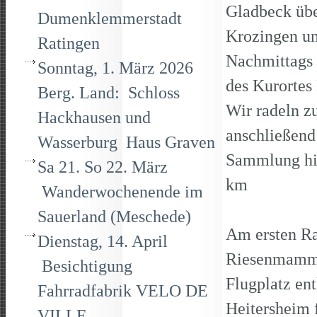
Gladbeck übe
Dumenklemmerstadt
Krozingen u
Ratingen
Nachmittags 
Sonntag, 1. März 2026
des Kurortes
Berg. Land: Schloss
Wir radeln z
Hackhausen und
anschließend
Wasserburg Haus Graven
Sammlung his
Sa 21. So 22. März
km
Wanderwochenende im
Sauerland (Meschede)
Am ersten Ra
Dienstag, 14. April
Riesenmammu
Besichtigung
Flugplatz en
Fahrradfabrik VELO DE
Heitersheim 
VILLE