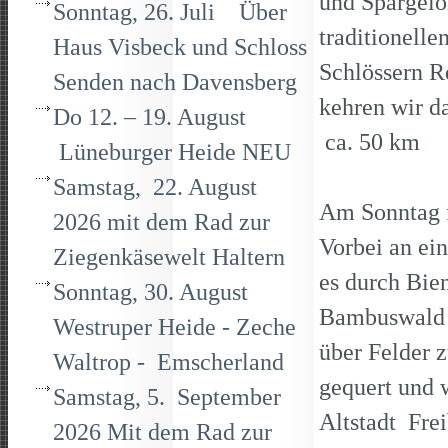
und Spargelo
Sonntag, 26. Juli Über
traditionell
Haus Visbeck und Schloss
Schlössern R
Senden nach Davensberg
kehren wir d
Do 12. – 19. August
ca. 50 km
Lüneburger Heide NEU
Samstag, 22. August
Am Sonntag f
2026 mit dem Rad zur
Vorbei an e
Ziegenkäsewelt Haltern
es durch Bie
Sonntag, 30. August
Bambuswald 
Westruper Heide - Zeche
über Felder 
Waltrop - Emscherland
gequert und 
Samstag, 5. September
Altstadt Fre
2026 Mit dem Rad zur