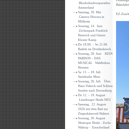
Leistung
Rhododendronparadies
Bahnfahrt
Ammerland
Samstag, 30. Mai
EZ-Zusch
Camera Obscura in
Mülheim
Sonntag, 14. Juni
Zechenpark Friedrich
Heinrich und Gärten
Kloster Kamp
Do 18.06. – So 21.06.
Radeln im Dreiländereck
Sonntag, 28. Juni KEIN
PARDON – DAS
MUSICAL Waldbühne
Heessen
Sa 11. – 18. Juli
Steinhuder Meer
Sonntag, 26. Juli Über
Haus Visbeck und Schloss
Senden nach Davensberg
Do 12. – 19. August
Lüneburger Heide NEU
Samstag, 22. August
2026 mit dem Rad zur
Ziegenkäsewelt Haltern
Sonntag, 30. August
Westruper Heide - Zeche
Waltrop - Emscherland