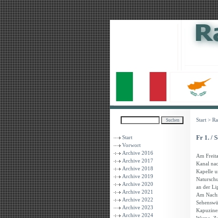
Start
>
Ra
Fr 1. /
Start
Vorwort
Archive 2016
Am Freita
Archive 2017
Kanal nac
Archive 2018
Kapelle u
Archive 2019
Naturschu
Archive 2020
an der L
Archive 2021
Am Nachmi
Archive 2022
Sehenswür
Archive 2023
Kapuziner
Archive 2024