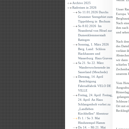
Werne. Zu
Archive 2025
Radreisen in 2026
Unser Ra
So 11.01.2026 Durchs
Europa. W
Grummer Seengebiet zum
Bergbausi
Tippelsberg in Bochum
Nach ein
So 8.02.2026 Im
ihm nach 
Neandertal von Hösel zur
und sehe
Dumenklemmerstadt
Ratingen
Nach dem 
Sonntag, 1. März 2026
des Datte
Berg. Land: Schloss
verlässt 
Hackhausen und
Absteche
Wasserburg Haus Graven
wir dann 
Sa 21. So 22. März
schiefen 
Wanderwochenende im
Zechenbah
Sauerland (Meschede)
unserem 
Dienstag, 14. April
Besichtigung
Vom Hote
Fahrradfabrik VELO DE
Ausgrabu
VILLE
Römerlag
Freitag, 24. April Freitag,
gelangen
24. April An Haus
Schleuse 
Schlangenholt vorbei zu
Ort mit e
„Landleben
Reckling
Kirchhellen“ Abentour
Fr 1. / So 3. Mai
P
Hindutempel Hamm
Do 14. – Mi 21. Mai