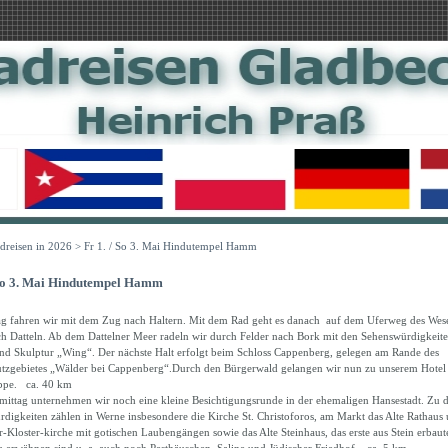
dreisen in 2026
> Fr 1. / So 3. Mai Hindutempel Hamm
 So 3. Mai Hindutempel Hamm
g fahren wir mit dem Zug nach Haltern. Mit dem Rad geht es danach auf dem Uferweg des Wese
h Datteln. Ab dem Dattelner Meer radeln wir durch Felder nach Bork mit den Sehenswürdigkeite
nd Skulptur „Wing“. Der nächste Halt erfolgt beim Schloss Cappenberg, gelegen am Rande des
tzgebietes „Wälder bei Cappenberg“.Durch den Bürgerwald gelangen wir nun zu unserem Hotel
ippe. ca. 40 km
ttag unternehmen wir noch eine kleine Besichtigungsrunde in der ehemaligen Hansestadt. Zu 
digkeiten zählen in Werne insbesondere die Kirche St. Christoforos, am Markt das Alte Rathaus 
-Kloster-kirche mit gotischen Laubengängen sowie das Alte Steinhaus, das erste aus Stein erbaut