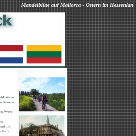
Mandelblüte auf Mallorca - Ostern im Hessenland - Un
l-Datteln-
n Hasseler
 in Werne
den
und die
e Haus in