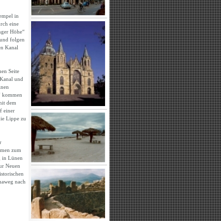
empel in
rch eine
inger Höhe“
und folgen
en Kanal
hen Seite
 Kanal und
inen
s“ kommen
 mit dem
f einer
ie Lippe zu
r
ommen zum
g in Lünen
ur Neuen
storischen
amaweg nach