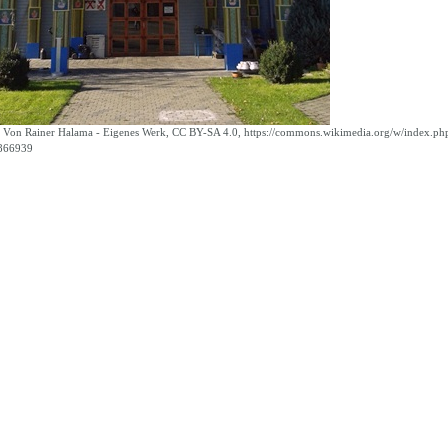
t Von Rainer Halama - Eigenes Werk, CC BY-SA 4.0, https://commons.wikimedia.org/w/index.ph
866939