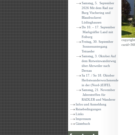
Samstag, 5. September
2026 Mit dem Rad zur
Burg Vischering und
Blaudruckerei
Lüdinghausen
Do 10. – 17. September
Markgräfler Land mit
Feiburg
copyrigh
Freitag, 30. September
curid=36
Sonnenuntergang
Tetraeder
Samstag, 3. Oktober Auf
dem Rotweinwanderweg
über Ahrweiler nach
Dernau
Sa 17. / So 18. Oktober
Herbstwanderwochenende
in der (Nord-)EIFEL
Samstag, 21. November
Jahrestreffen für
RADLER und Wanderer
Infos und Anmeldung
Reisebedingungen
Links
Impressum
Gästebuch