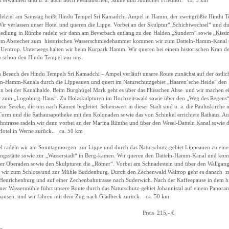
 erwähnen sind u. a. auch noch Pesthäuschen, Saline und Jüdischer Friedhof. ca. 5 km
delziel am Samstag heißt Hindu Tempel Sri Kamadchi-Ampel in Hamm, der zweitgrößte Hindu T
ir verlassen unser Hotel und queren die Lippe. Vorbei an der Skulptur“„Schichtwechsel“ und du
edlung in Rünthe radeln wir dann am Beverbach entlang zu den Halden „Sundern“ sowie „Kiss
em Abstecher zum historischen Wasserschmiedehammer kommen wir zum Datteln-Hamm-Kanal 
Uentrop. Unterwegs halten wir beim Kurpark Hamm. Wir queren bei einem historischen Kran d
n schon den Hindu Tempel vor uns.
Besuch des Hindu Tempels Sri Kamadchi – Ampel verläuft unsere Route zunächst auf der östlic
ln-Hamm-Kanals durch die Lippeauen und quert im Naturschutzgebiet „Haaren`sche Heide“ den
ihn bei der Kanalhalde. Beim Burghügel Mark geht es über das Flüsschen Ahse und wir machen e
r zum „Logoburg-Haus“. Zu Holzskulpturen im Hochzeitswald sowie über den „Weg des Regen
zur Seseke, die uns nach Kamen begleitet. Sehenswert in dieser Stadt sind u. a. die Pauluskirche
Turm und die Rathausapotheke mit den Kolonaden sowie das von Schinkel errichtete Rathaus. Au
ntrasse radeln wir dann vorbei an der Marina Rünthe und über den Wesel-Datteln Kanal sowie d
Hotel in Werne zurück.. ca. 50 km
l radeln wir am Sonntagmorgen zur Lippe und durch das Naturschutz-gebiet Lippeauen zu eine
ngsstätte sowie zur „Wasserstadt“ in Berg-kamen. Wir queren den Datteln-Hamm-Kanal und k
er Oberaden sowie den Skulpturen die „Römer“. Vorbei am Schnadestein und über den Wallgan
 wir zum Schloss und zur Mühle Buddenburg. Durch den Zechenwald Waltrop geht es danach z
Henrichenburg und auf einer Zechenbahntrasse nach Suderwich. Nach der Kaffeepause in dem hi
iner Wassermühle führt unsere Route durch das Naturschutz-gebiet Johannistal auf einem Panor
hausen, und wir fahren mit dem Zug nach Gladbeck zurück. ca. 50 km
reis 215,- €