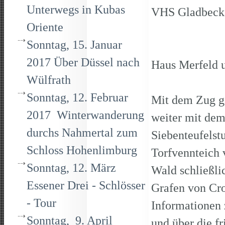
Unterwegs in Kubas
VHS Gladbeck
Oriente
Sonntag, 15. Januar
2017 Über Düssel nach
Haus Merfeld 
Wülfrath
Sonntag, 12. Februar
Mit dem Zug ge
2017 Winterwanderung
weiter mit de
durchs Nahmertal zum
Siebenteufels
Schloss Hohenlimburg
Torfvennteich 
Sonntag, 12. März
Wald schließl
Essener Drei - Schlösser
Grafen von Cro
- Tour
Informationen 
Sonntag, 9. April
und über die fr