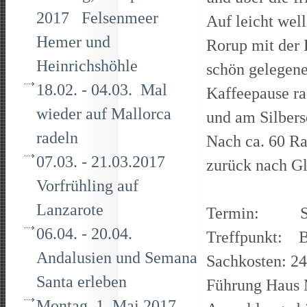
2017 Felsenmeer
Auf leicht wel
Hemer und
Rorup mit der K
Heinrichshöhle
schön gelegene
18.02. - 04.03. Mal
Kaffeepause r
wieder auf Mallorca
und am Silbers
radeln
Nach ca. 60 Ra
07.03. - 21.03.2017
zurück nach G
Vorfrühling auf
Lanzarote
Termin: Sams
06.04. - 20.04.
Treffpunkt: B
Andalusien und Semana
Sachkosten: 24
Santa erleben
Führung Haus 
Montag, 1. Mai 2017