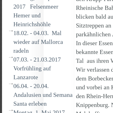
2017 Felsenmeer
Rheinische Bah
Hemer und
blicken bald a
Heinrichshöhle
Sitztreppen an
18.02. - 04.03. Mal
parkähnlichen 
wieder auf Mallorca
In dieser Esse
radeln
bekannte Essen
07.03. - 21.03.2017
Tal aus ihren 
Vorfrühling auf
Wir verlassen 
Lanzarote
dem Borbecke
06.04. - 20.04.
und vorbei an 
Andalusien und Semana
den Rhein-Her
Santa erleben
Knippenburg. 
Montag, 1. Mai 2017