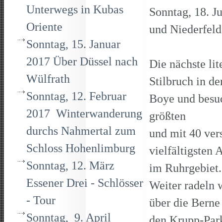
Unterwegs in Kubas
Sonntag, 18. J
Oriente
und Niederfe
Sonntag, 15. Januar
2017 Über Düssel nach
Die nächste li
Wülfrath
Stilbruch in d
Sonntag, 12. Februar
Boye und besuc
2017 Winterwanderung
größten
durchs Nahmertal zum
und mit 40 ver
Schloss Hohenlimburg
vielfältigsten 
Sonntag, 12. März
im Ruhrgebiet
Essener Drei - Schlösser
Weiter radeln 
- Tour
über die Bern
Sonntag, 9. April
den Krupp-Par