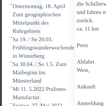
die Schille
Ostermontag, 18. April
und fahren 
Zum geographischen
z
Mittelpunkt des
ca. 11 km
Ruhrgebiets
Sa 19. / So 20.03.
Preis 13,0
Frühlingswanderwochende
in Winterberg
Abfahrt 9.
Sa 30.04. / So 1.5. Zum
Wes
Maibeginn ins
Hanse
Münsterland
Ankunft 1
Mi 11. 5.2022 Pralinen-
Manufactur
Anmeldung b
Freitag, 27. Mai 2022