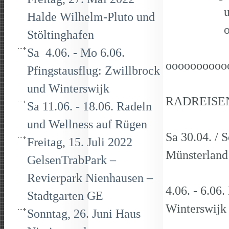
unter Te
Halde Wilhelm-Pluto und
oder E-M
Stöltinghafen
Sa 4.06. - Mo 6.06.
oooooooooo
Pfingstausflug: Zwillbrock
und Winterswijk
RADREISEN 
Sa 11.06. - 18.06. Radeln
und Wellness auf Rügen
Sa 30.04. / 
Freitag, 15. Juli 2022
Münste
GelsenTrabPark –
Revierpark Nienhausen –
4.06. - 6.06
Stadtgarten GE
Winters
Sonntag, 26. Juni Haus